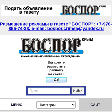
Размещение рекламы в газете "БОСПОР": +7-978-
855-74-33, e-mail: bospor.crimea@yandex.ru
МЕНЮ
САЙТ