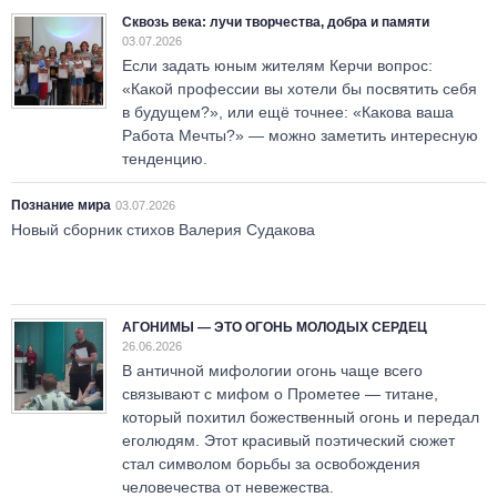
Сквозь века: лучи творчества, добра и памяти
03.07.2026
Если задать юным жителям Керчи вопрос:
«Какой профессии вы хотели бы посвятить себя
в будущем?», или ещё точнее: «Какова ваша
Работа Мечты?» — можно заметить интересную
тенденцию.
Познание мира
03.07.2026
Новый сборник стихов Валерия Судакова
АГОНИМЫ — ЭТО ОГОНЬ МОЛОДЫХ СЕРДЕЦ
26.06.2026
В античной мифологии огонь чаще всего
связывают с мифом о Прометее — титане,
который похитил божественный огонь и передал
еголюдям. Этот красивый поэтический сюжет
стал символом борьбы за освобождения
человечества от невежества.