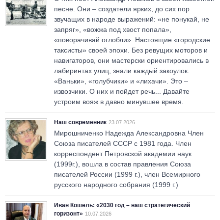
песне. Они – создатели ярких, до сих пор
звучащих в народе выражений: «не понукай, не
запряг», «вожжа под хвост попала»,
«поворачивай оглобли». Настоящие «городские
таксисты» своей эпохи. Без ревущих моторов и
навигаторов, они мастерски ориентировались в
лабиринтах улиц, знали каждый закоулок.
«Ваньки», «голубчики» и «лихачи». Это –
извозчики. О них и пойдет речь... Давайте
устроим вояж в давно минувшее время.
Наш современник
23.07.2026
Мирошниченко Надежда Александровна Член
Союза писателей СССР с 1981 года. Член
корреспондент Петровской академии наук
(1999г.), вошла в состав правления Союза
писателей России (1999 г.), член Всемирного
русского народного собрания (1999 г.)
Иван Кошель: «2030 год – наш стратегический
горизонт»
10.07.2026