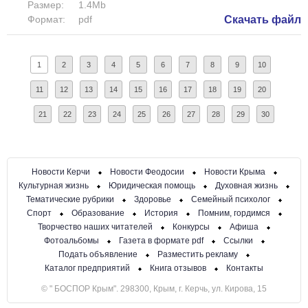
Размер:
1.4Mb
Формат:
pdf
Скачать файл
1
2
3
4
5
6
7
8
9
10
11
12
13
14
15
16
17
18
19
20
21
22
23
24
25
26
27
28
29
30
Новости Керчи
Новости Феодосии
Новости Крыма
Культурная жизнь
Юридическая помощь
Духовная жизнь
Тематические рубрики
Здоровье
Семейный психолог
Спорт
Образование
История
Помним, гордимся
Творчество наших читателей
Конкурсы
Афиша
Фотоальбомы
Газета в формате pdf
Ссылки
Подать объявление
Разместить рекламу
Каталог предприятий
Книга отзывов
Контакты
© " БОСПОР Крым". 298300, Крым, г. Керчь, ул. Кирова, 15