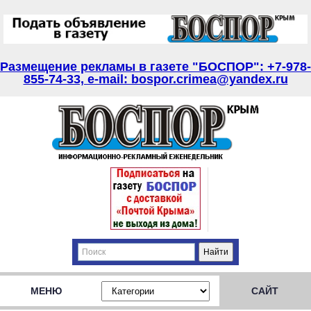
Размещение рекламы в газете "БОСПОР": +7-978-
855-74-33, e-mail: bospor.crimea@yandex.ru
МЕНЮ
САЙТ