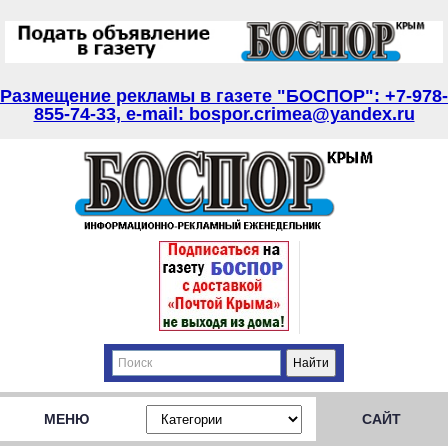
Размещение рекламы в газете "БОСПОР": +7-978-
855-74-33, e-mail: bospor.crimea@yandex.ru
МЕНЮ
САЙТ