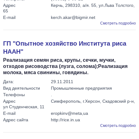
Адрес
Керчь, 298310, а/я. 55, ул.Льва Толстого,
65
E-mail
kerch.akar@bigmir.net
Смотреть подробно
ГП "Опытное хозяйство Института риса
НААН"
Реализация семян риса, крупы, сечки, мучки,
отходов рисоводства (лузга, солома);Реализация
молока, мяса свинины, говядины.
Дата:
29.11.2011
Вид деятельности
Промышленные предприятия
Телефоны
.
Адрес
Симферополь, г.Херсон, Скадовский р-н,
ул Студенческая, 11
E-mail
eropkinv@meta,ua
Адрес сайта
http://rice.in.ua
Смотреть подробно