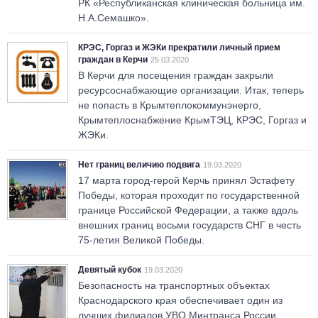
РК «Республиканская клиническая больница им.
Н.А.Семашко».
КРЭС, Горгаз и ЖЭКи прекратили личный прием
граждан в Керчи
25.03.2020
В Керчи для посещения граждан закрыли
ресурсоснабжающие организации. Итак, теперь
не попасть в Крымтеплокоммунэнерго,
Крымтеплоснабжение КрымТЭЦ, КРЭС, Горгаз и
ЖЭКи.
Нет границ величию подвига
19.03.2020
17 марта город-герой Керчь принял Эстафету
Победы, которая проходит по государственной
границе Российской Федерации, а также вдоль
внешних границ восьми государств СНГ в честь
75-летия Великой Победы.
Девятый кубок
19.03.2020
Безопасность на транспортных объектах
Краснодарского края обеспечивает один из
лучших филиалов УВО Минтранса России.