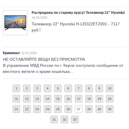
Распродажа по старому курсу! Телевизор 22" Hyundai
16.03.2020
Телевизор 22" Hyundai H-LED22ET2001 - 7117
руб.!
Криминал
12.03.2020
НЕ ОСТАВЛЯЙТЕ ВЕЩИ БЕЗ ПРИСМОТРА
В управление МВД России по г. Керчи поступило сообщение от
местного жителя о краже кошелька...
1
2
3
4
5
6
7
8
9
10
11
12
13
14
15
16
17
18
19
20
21
22
23
24
25
26
27
28
29
30
31
32
33