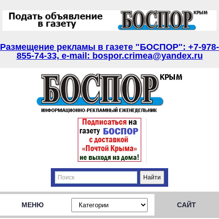
Размещение рекламы в газете "БОСПОР": +7-978-
855-74-33, e-mail: bospor.crimea@yandex.ru
МЕНЮ
САЙТ