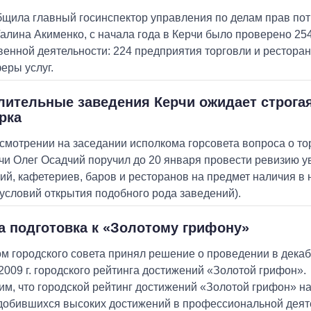
бщила главный госинспектор управления по делам прав пот
алина Акименко, с начала года в Керчи было проверено 25
венной деятельности: 224 предприятия торговли и ресторан
еры услуг.
лительные заведения Керчи ожидает строга
рка
смотрении на заседании исполкома горсовета вопроса о тор
чи Олег Осадчий поручил до 20 января провести ревизию 
ий, кафетериев, баров и ресторанов на предмет наличия в н
 условий открытия подобного рода заведений).
а подготовка к «Золотому грифону»
м городского совета принял решение о проведении в декаб
2009 г. городского рейтинга достижений «Золотой грифон».
м, что городской рейтинг достижений «Золотой грифон» н
добившихся высоких достижений в профессиональной деят