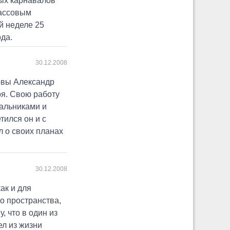
ных карнавалов
массовым
 неделе 25
ода.
30.12.2008
овы Александр
я. Свою работу
чальниками и
тился он и с
л о своих планах
30.12.2008
ак и для
о пространства,
, что в один из
л из жизни