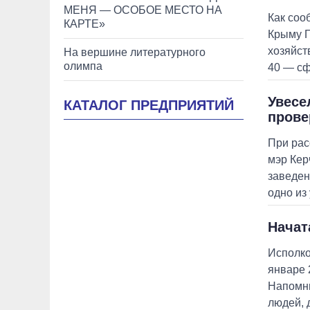
МЕНЯ — ОСОБОЕ МЕСТО НА
Как соо
КАРТЕ»
Крыму Г
хозяйст
На вершине литературного
олимпа
40 — сф
Увесе
КАТАЛОГ ПРЕДПРИЯТИЙ
прове
При рас
мэр Кер
заведен
одно из
Начат
Исполко
январе 
Напомни
людей, 