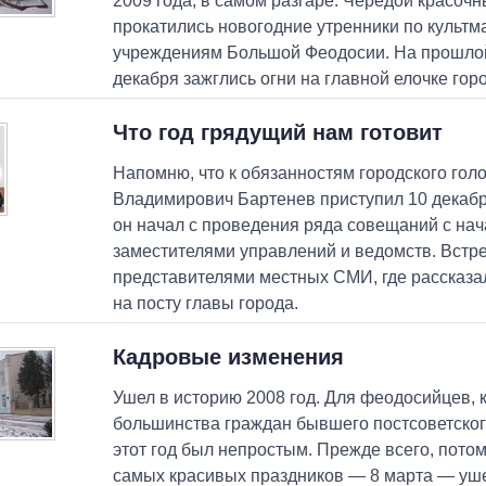
2009 года, в самом разгаре. Чередой красоч
прокатились новогодние утренники по культ
учреждениям Большой Феодосии. На прошлой
декабря зажглись огни на главной елочке гор
Что год грядущий нам готовит
Напомню, что к обязанностям городского гол
Владимирович Бартенев приступил 10 декабр
он начал с проведения ряда совещаний с на
заместителями управлений и ведомств. Встре
представителями местных СМИ, где рассказа
на посту главы города.
Кадровые изменения
Ушел в историю 2008 год. Для феодосийцев, к
большинства граждан бывшего постсоветског
этот год был непростым. Прежде всего, потому
самых красивых праздников — 8 марта — уше