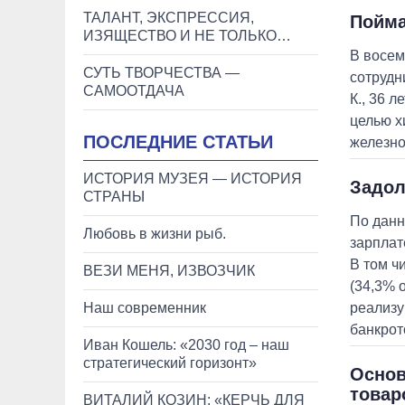
ТАЛАНТ, ЭКСПРЕССИЯ,
Пойма
ИЗЯЩЕСТВО И НЕ ТОЛЬКО…
В восем
СУТЬ ТВОРЧЕСТВА —
сотрудн
САМООТДАЧА
К., 36 
целью х
ПОСЛЕДНИЕ СТАТЬИ
железно
ИСТОРИЯ МУЗЕЯ — ИСТОРИЯ
Задол
СТРАНЫ
По данн
Любовь в жизни рыб.
зарплате
В том ч
ВЕЗИ МЕНЯ, ИЗВОЗЧИК
(34,3% 
Наш современник
реализу
банкро
Иван Кошель: «2030 год – наш
стратегический горизонт»
Основ
товар
ВИТАЛИЙ КОЗИН: «КЕРЧЬ ДЛЯ