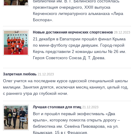
библиотеки им. В. Г. Белинского состоялась
презентация очередного, ХХIII выпуска
Керченского литературного альманаха «Лира
Боспора».
Новые достижения керченских спортсменов
28.12.2023
21 декабря в Евпатории прошёл финал Крыма
по мини-футболу среди девушек. Город-герой
Керчь представили 2 команды школы № 26 им.
Героя Советского Союза Д. Т. Доева.
Запретная любовь
21.12.2023
Олег учится на последнем курсе одесской специальной школы
милиции. Занятия длятся, исключая месяц каникул, целый год,
с раннего утра до глубокой ночи.
Лучшая столовая для птиц
21.12.2023
Вот и прошёл первый экофестиваль «Два
крыла», которому помогла открыть дорогу –
библиотека им. Семёна Пивоварова, на ул.
Крымская, 15 в г. Феодосия.