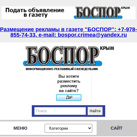
Размещение рекламы в газете "БОСПОР": +7-978-
855-74-33, e-mail: bospor.crimea@yandex.ru
МЕНЮ
САЙТ