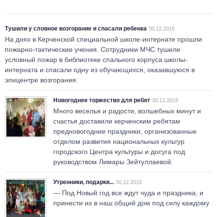
Тушили у словное возгорание и спасали ребенка
30.12.2015
На днях в Керченской специальной школе-интернате прошли
пожарно-тактические учения. Сотрудники МЧС тушили
условный пожар в библиотеке спального корпуса школы-
интерната и спасали одну из обучающихся, оказавшуюся в
эпицентре возгорания.
Новогоднее торжество для ребят
30.12.2015
Много веселья и радости, волшебных минут и
счастья доставили керченским ребятам
предновогодние праздники, организованные
отделом развития национальных культур
городского Центра культуры и досуга под
руководством Лимары Зейтуллаевой.
Утренники, подарки...
30.12.2015
— Под Новый год все ждут чуда и праздника, и
принести их в наш общий дом под силу каждому