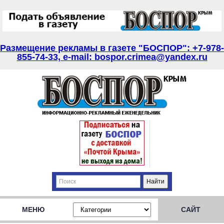
Размещение рекламы в газете "БОСПОР": +7-978-
855-74-33, e-mail: bospor.crimea@yandex.ru
МЕНЮ
САЙТ