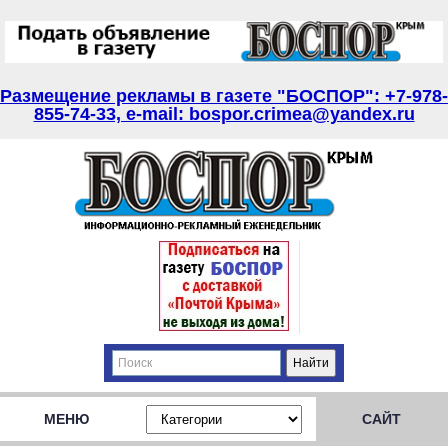
Размещение рекламы в газете "БОСПОР": +7-978-
855-74-33, e-mail: bospor.crimea@yandex.ru
МЕНЮ
САЙТ