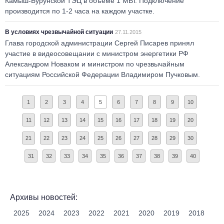
Камыш-Бурунской ТЭЦ в объеме 1 МВт. Подключение
производится по 1-2 часа на каждом участке.
В условиях чрезвычайной ситуации
27.11.2015
Глава городской администрации Сергей Писарев принял
участие в видеосовещании с министром энергетики РФ
Александром Новаком и министром по чрезвычайным
ситуациям Российской Федерации Владимиром Пучковым.
1
2
3
4
5
6
7
8
9
10
11
12
13
14
15
16
17
18
19
20
21
22
23
24
25
26
27
28
29
30
31
32
33
34
35
36
37
38
39
40
Архивы новостей:
2025
2024
2023
2022
2021
2020
2019
2018