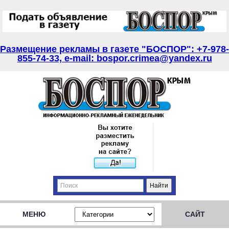
Размещение рекламы в газете "БОСПОР": +7-978-
855-74-33, e-mail: bospor.crimea@yandex.ru
МЕНЮ
САЙТ