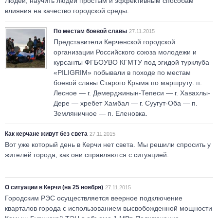
людей, научить людей простым и эффективным способам
влияния на качество городской среды.
По местам боевой славы
27.11.2015
Представители Керченской городской
организации Российского союза молодежи и
курсанты ФГБОУВО КГМТУ под эгидой турклуба
«PILIGRIM» побывали в походе по местам
боевой славы Старого Крыма по маршруту: п.
Лесное — г. Демерджинын-Тепеси — г. Хавахлы-
Дере — хребет Хамбал — г. Суугут-Оба — п.
Земляничное — п. Еленовка.
Как керчане живут без света
27.11.2015
Вот уже который день в Керчи нет света. Мы решили спросить у
жителей города, как они справляются с ситуацией.
О ситуации в Керчи (на 25 ноября)
27.11.2015
Городским РЭС осуществляется веерное подключение
кварталов города с использованием выс­вобожденной мощности