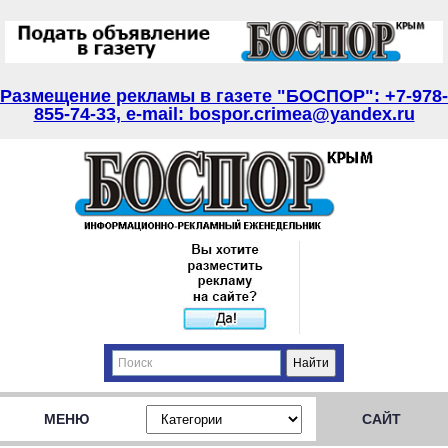
Размещение рекламы в газете "БОСПОР": +7-978-
855-74-33, e-mail: bospor.crimea@yandex.ru
МЕНЮ
САЙТ