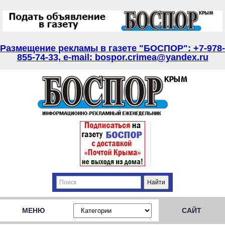
Размещение рекламы в газете "БОСПОР": +7-978-
855-74-33, e-mail: bospor.crimea@yandex.ru
МЕНЮ
САЙТ