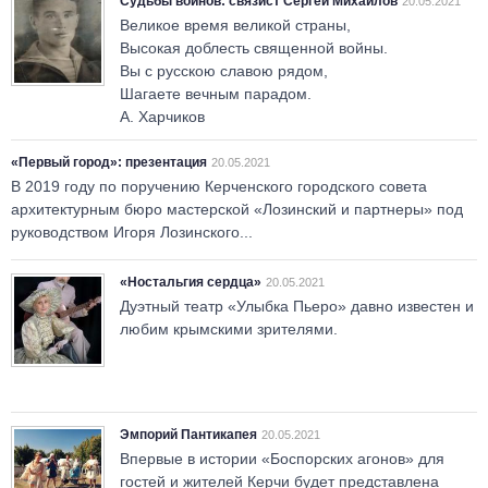
Судьбы воинов: связист Сергей Михайлов
20.05.2021
Великое время великой страны,
Высокая доблесть священной войны.
Вы с русскою славою рядом,
Шагаете вечным парадом.
А. Харчиков
«Первый город»: презентация
20.05.2021
В 2019 году по поручению Керченского городского совета
архитектурным бюро мастерской «Лозинский и партнеры» под
руководством Игоря Лозинского...
«Ностальгия сердца»
20.05.2021
Дуэтный театр «Улыбка Пьеро» давно известен и
любим крымскими зрителями.
Эмпорий Пантикапея
20.05.2021
Впервые в истории «Боспорских агонов» для
гостей и жителей Керчи будет представлена