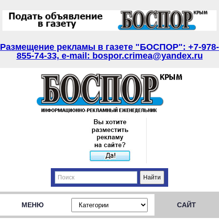
Размещение рекламы в газете "БОСПОР": +7-978-
855-74-33, e-mail: bospor.crimea@yandex.ru
МЕНЮ
САЙТ