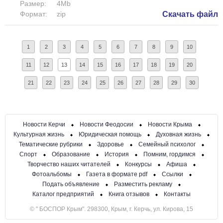
Размер:
4Mb
Формат:
zip
Скачать файл
1
2
3
4
5
6
7
8
9
10
11
12
13
14
15
16
17
18
19
20
21
22
23
24
25
26
27
28
29
30
Новости Керчи
Новости Феодосии
Новости Крыма
Культурная жизнь
Юридическая помощь
Духовная жизнь
Тематические рубрики
Здоровье
Семейный психолог
Спорт
Образование
История
Помним, гордимся
Творчество наших читателей
Конкурсы
Афиша
Фотоальбомы
Газета в формате pdf
Ссылки
Подать объявление
Разместить рекламу
Каталог предприятий
Книга отзывов
Контакты
© " БОСПОР Крым". 298300, Крым, г. Керчь, ул. Кирова, 15