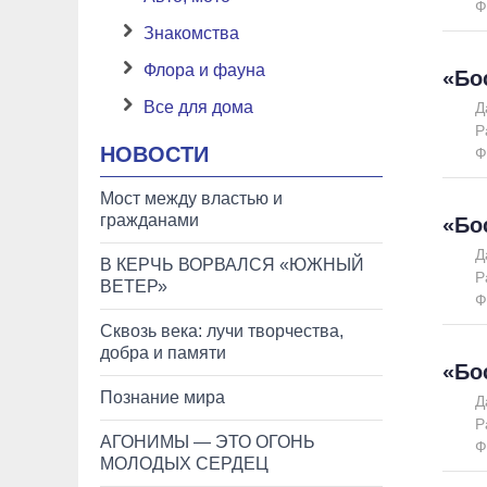
Ф
Знакомства
Флора и фауна
«Бо
Все для дома
Д
Р
НОВОСТИ
Ф
Мост между властью и
гражданами
«Бо
Д
В КЕРЧЬ ВОРВАЛСЯ «ЮЖНЫЙ
Р
ВЕТЕР»
Ф
Сквозь века: лучи творчества,
добра и памяти
«Бо
Познание мира
Д
Р
АГОНИМЫ — ЭТО ОГОНЬ
Ф
МОЛОДЫХ СЕРДЕЦ