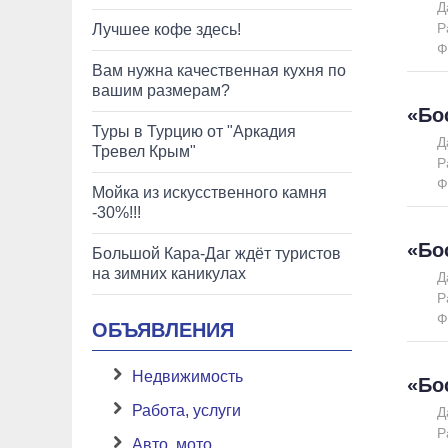
Д
Р
Лучшее кофе здесь!
Ф
Вам нужна качественная кухня по
вашим размерам?
«Бо
Туры в Турцию от "Аркадия
Д
Тревел Крым"
Р
Ф
Мойка из искусственного камня
-30%!!!
«Бо
Большой Кара-Даг ждёт туристов
на зимних каникулах
Д
Р
Ф
ОБЪЯВЛЕНИЯ
Недвижимость
«Бо
Работа, услуги
Д
Р
Авто, мото