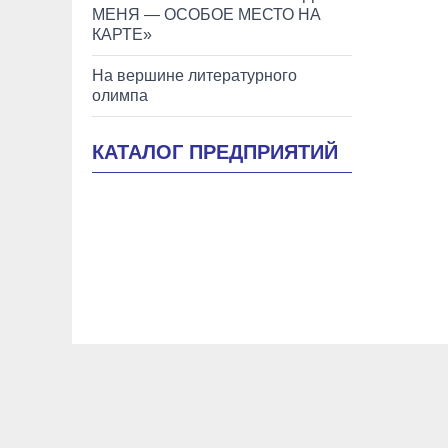
МЕНЯ — ОСОБОЕ МЕСТО НА
КАРТЕ»
На вершине литературного
олимпа
КАТАЛОГ ПРЕДПРИЯТИЙ
Новости Керчи
Новости Феодосии
Новости Крыма
Образование
История
Помним, гордимся
Творчес