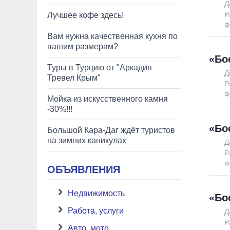
Д
Р
Лучшее кофе здесь!
Ф
Вам нужна качественная кухня по
вашим размерам?
«Бо
Туры в Турцию от "Аркадия
Д
Тревел Крым"
Р
Ф
Мойка из искусственного камня
-30%!!!
«Бо
Большой Кара-Даг ждёт туристов
на зимних каникулах
Д
Р
Ф
ОБЪЯВЛЕНИЯ
Недвижимость
«Бо
Работа, услуги
Д
Р
Авто, мото