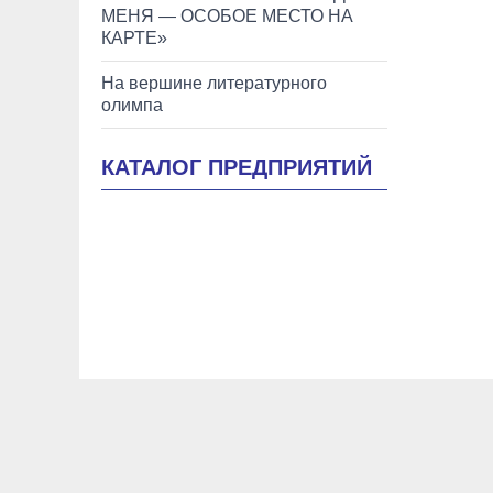
МЕНЯ — ОСОБОЕ МЕСТО НА
КАРТЕ»
На вершине литературного
олимпа
КАТАЛОГ ПРЕДПРИЯТИЙ
Новости Керчи
Новости Феодосии
Новости Крыма
Образование
История
Помним, гордимся
Творчес