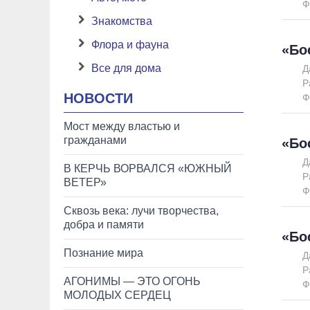
Ф
Знакомства
Флора и фауна
«Бо
Все для дома
Д
Р
НОВОСТИ
Ф
Мост между властью и
гражданами
«Бо
Д
В КЕРЧЬ ВОРВАЛСЯ «ЮЖНЫЙ
Р
ВЕТЕР»
Ф
Сквозь века: лучи творчества,
добра и памяти
«Бо
Познание мира
Д
Р
АГОНИМЫ — ЭТО ОГОНЬ
Ф
МОЛОДЫХ СЕРДЕЦ