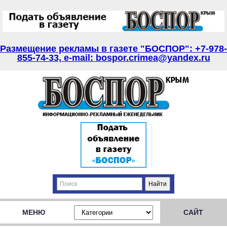
Размещение рекламы в газете "БОСПОР": +7-978-
855-74-33, e-mail: bospor.crimea@yandex.ru
МЕНЮ
САЙТ