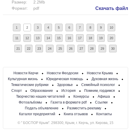
Размер:
2.2Mb
Формат:
pdf
Скачать файл
1
2
3
4
5
6
7
8
9
10
11
12
13
14
15
16
17
18
19
20
21
22
23
24
25
26
27
28
29
30
Новости Керчи
Новости Феодосии
Новости Крыма
Культурная жизнь
Юридическая помощь
Духовная жизнь
Тематические рубрики
Здоровье
Семейный психолог
Спорт
Образование
История
Помним, гордимся
Творчество наших читателей
Конкурсы
Афиша
Фотоальбомы
Газета в формате pdf
Ссылки
Подать объявление
Разместить рекламу
Каталог предприятий
Книга отзывов
Контакты
© " БОСПОР Крым". 298300, Крым, г. Керчь, ул. Кирова, 15