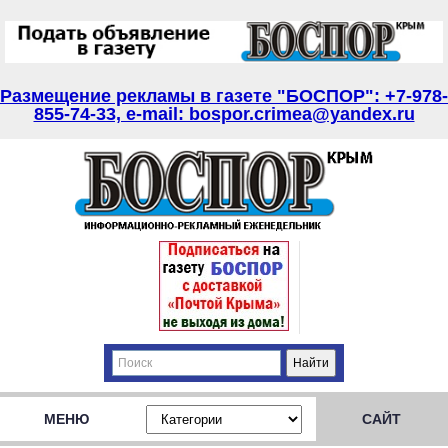
Размещение рекламы в газете "БОСПОР": +7-978-
855-74-33, e-mail: bospor.crimea@yandex.ru
МЕНЮ
САЙТ