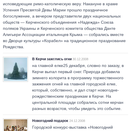
исповедующие римо-католическую веру. Накануне в храме
Успения Пресвятой Девы Марии прошло праздничное
богослужение, а вечером представители двух национальных
обществ — Керченского объединения «Надежда» Союза
поляков Украины и Керченского комитета общества Данте
Алигьери Ассоциации итальянцев Крыма — собрались вместе
во Дворце культуры «Корабел» на традиционное празднование
Рождества.
В Керчи зажглись огни
30.12.2008
на главной елке25 декабря, словно по заказу, в
Керчи выпал первый снег. Природа добавила
зимнего колорита в программу торжественного
зажжения огней на главной городской елке,
который, собственно, и дал старт новогодне-
рождественским праздникам в Керчи. На
центральной площади собрались сотни керчан
разных возрастов, чтобы увидеть это событие.
Новогодний подарок
24.12.2008
Городской конкурс-выставка «Новогодний