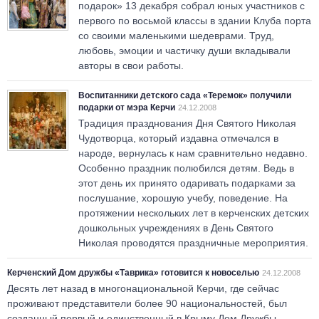
подарок» 13 декабря собрал юных участников с
первого по восьмой классы в здании Клуба порта
со своими маленькими шедеврами. Труд,
любовь, эмоции и частичку души вкладывали
авторы в свои работы.
Воспитанники детского сада «Теремок» получили
подарки от мэра Керчи
24.12.2008
Традиция празднования Дня Святого Николая
Чудотворца, который издавна отмечался в
народе, вернулась к нам сравнительно недавно.
Особенно праздник полюбился детям. Ведь в
этот день их принято одаривать подарками за
послушание, хорошую учебу, поведение. На
протяжении нескольких лет в керченских детских
дошкольных учреждениях в День Святого
Николая проводятся праздничные мероприятия.
Керченский Дом дружбы «Таврика» готовится к новоселью
24.12.2008
Десять лет назад в многонациональной Керчи, где сейчас
проживают представители более 90 национальностей, был
созданный первый и единственный в Крыму Дом Дружбы