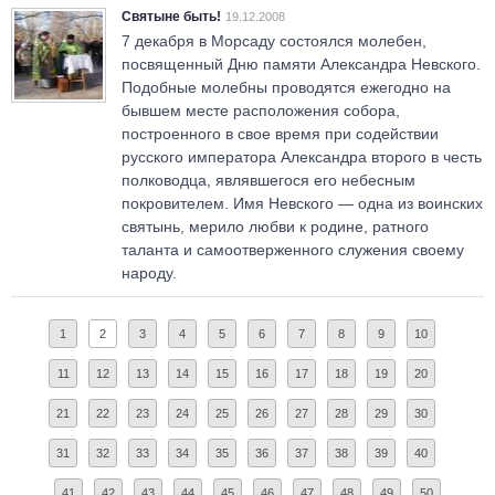
Святыне быть!
19.12.2008
7 декабря в Морсаду состоялся молебен,
посвященный Дню памяти Александра Невского.
Подобные молебны проводятся ежегодно на
бывшем месте расположения собора,
построенного в свое время при содействии
русского императора Александра второго в честь
полководца, являвшегося его небесным
покровителем. Имя Невского — одна из воинских
святынь, мерило любви к родине, ратного
таланта и самоотверженного служения своему
народу.
1
2
3
4
5
6
7
8
9
10
11
12
13
14
15
16
17
18
19
20
21
22
23
24
25
26
27
28
29
30
31
32
33
34
35
36
37
38
39
40
41
42
43
44
45
46
47
48
49
50