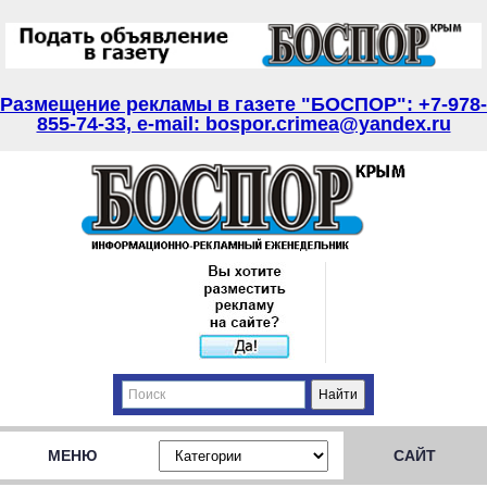
Размещение рекламы в газете "БОСПОР": +7-978-
855-74-33, e-mail: bospor.crimea@yandex.ru
МЕНЮ
САЙТ