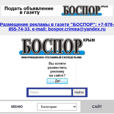
Размещение рекламы в газете "БОСПОР": +7-978-
855-74-33, e-mail: bospor.crimea@yandex.ru
МЕНЮ
САЙТ