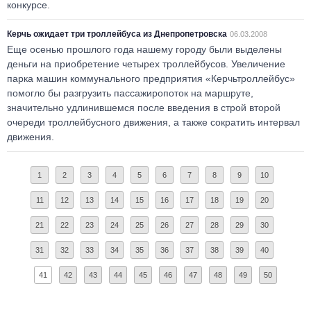
конкурсе.
Керчь ожидает три троллейбуса из Днепропетровска
06.03.2008
Еще осенью прошлого года нашему городу были выделены
деньги на приобретение четырех троллейбусов. Увеличение
парка машин коммунального предприятия «Керчьтроллейбус»
помогло бы разгрузить пассажиропоток на маршруте,
значительно удлинившемся после введения в строй второй
очереди троллейбусного движения, а также сократить интервал
движения.
1
2
3
4
5
6
7
8
9
10
11
12
13
14
15
16
17
18
19
20
21
22
23
24
25
26
27
28
29
30
31
32
33
34
35
36
37
38
39
40
41
42
43
44
45
46
47
48
49
50