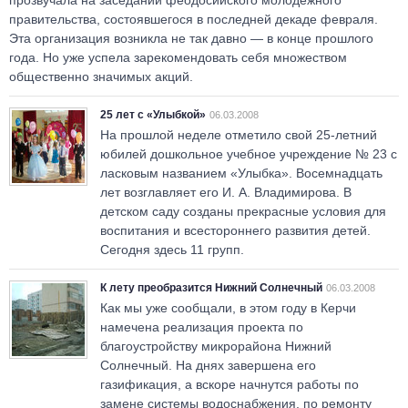
прозвучала на заседании феодосийского молодежного
правительства, состоявшегося в последней декаде февраля.
Эта организация возникла не так давно — в конце прошлого
года. Но уже успела зарекомендовать себя множеством
общественно значимых акций.
25 лет с «Улыбкой»
06.03.2008
На прошлой неделе отметило свой 25-летний
юбилей дошкольное учебное учреждение № 23 с
ласковым названием «Улыбка». Восемнадцать
лет возглавляет его И. А. Владимирова. В
детском саду созданы прекрасные условия для
воспитания и всестороннего развития детей.
Сегодня здесь 11 групп.
К лету преобразится Нижний Солнечный
06.03.2008
Как мы уже сообщали, в этом году в Керчи
намечена реализация проекта по
благоустройству микрорайона Нижний
Солнечный. На днях завершена его
газификация, а вскоре начнутся работы по
замене системы водоснабжения, по ремонту