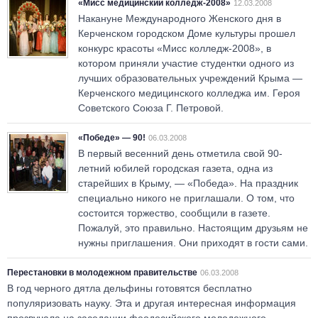
«Мисс медицинский колледж-2008»
12.03.2008
Накануне Международного Женского дня в
Керченском городском Доме культуры прошел
конкурс красоты «Мисс колледж-2008», в
котором приняли участие студентки одного из
лучших образовательных учреждений Крыма —
Керченского медицинского колледжа им. Героя
Советского Союза Г. Петровой.
«Победе» — 90!
06.03.2008
В первый весенний день отметила свой 90-
летний юбилей городская газета, одна из
старейших в Крыму, — «Победа». На праздник
специально никого не приглашали. О том, что
состоится торжество, сообщили в газете.
Пожалуй, это правильно. Настоящим друзьям не
нужны приглашения. Они приходят в гости сами.
Перестановки в молодежном правительстве
06.03.2008
В год черного дятла дельфины готовятся бесплатно
популяризовать науку. Эта и другая интересная информация