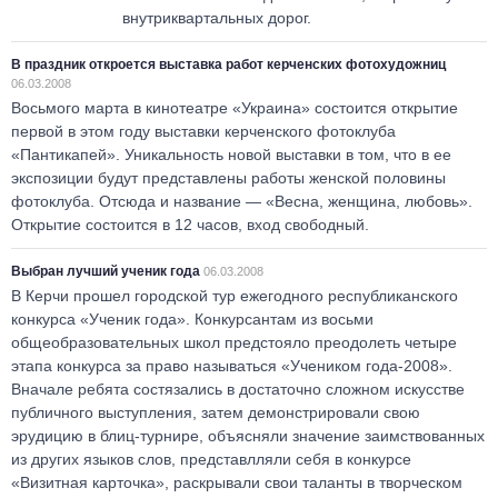
внутриквартальных дорог.
В праздник откроется выставка работ керченских фотохудожниц
06.03.2008
Восьмого марта в кинотеатре «Украина» состоится открытие
первой в этом году выставки керченского фотоклуба
«Пантикапей». Уникальность новой выставки в том, что в ее
экспозиции будут представлены работы женской половины
фотоклуба. Отсюда и название — «Весна, женщина, любовь».
Открытие состоится в 12 часов, вход свободный.
Выбран лучший ученик года
06.03.2008
В Керчи прошел городской тур ежегодного республиканского
конкурса «Ученик года». Конкурсантам из восьми
общеобразовательных школ предстояло преодолеть четыре
этапа конкурса за право называться «Учеником года-2008».
Вначале ребята состязались в достаточно сложном искусстве
публичного выступления, затем демонстрировали свою
эрудицию в блиц-турнире, объясняли значение заимствованных
из других языков слов, представлляли себя в конкурсе
«Визитная карточка», раскрывали свои таланты в творческом