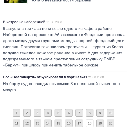
Акта о независимости Украины
Выстрел на набережной
21.08.2008
6 августа в три часа ночи возле одного из кафе в районе
Набережной на проспекте Айвазовского в Феодосии произошла
драка между двумя группами молодых парней: феодосийцев и
киевлян. Потасовка закончилась трагически — турист из Киева
получил тяжелое ножевое ранение в живот. А для задержания
подозреваемого в тяжком преступлении сотруднику ПМБР
«Беркут» пришлось применить табельное оружие.
Нос «Волгонефти» отбуксировали в порт Кавказ
21.08.2008
На борту судна находилось свыше 3 с половиной тысяч тонн
мазута.
1
2
3
4
5
6
7
8
9
10
11
12
13
14
15
16
17
18
19
20