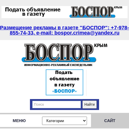
Размещение рекламы в газете "БОСПОР": +7-978-
855-74-33, e-mail: bospor.crimea@yandex.ru
МЕНЮ
САЙТ