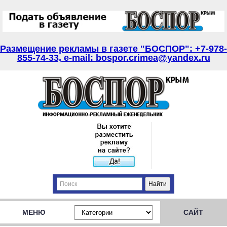
Размещение рекламы в газете "БОСПОР": +7-978-
855-74-33, e-mail: bospor.crimea@yandex.ru
МЕНЮ
САЙТ