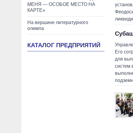
МЕНЯ — ОСОБОЕ МЕСТО НА
установ
КАРТЕ»
Феодоси
ликвиди
На вершине литературного
олимпа
Субаш
КАТАЛОГ ПРЕДПРИЯТИЙ
Управле
Его сот
для вып
систем 
выполне
подземн