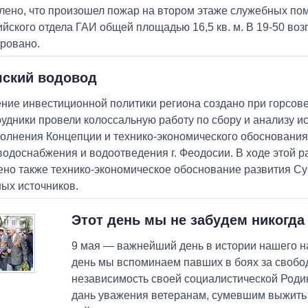
лено, что произошел пожар на втором этаже служебных п
йского отдела ГАИ общей площадью 16,5 кв. м. В 19-50 во
ровано.
ский водовод
ние инвестиционной политики региона создано при горсовет
рудники провели колоссальную работу по сбору и анализу 
олнения Концепции и технико-экономического обоснования
водоснабжения и водоотведения г. Феодосии. В ходе этой 
но также технико-экономическое обоснование развития С
ых источников.
Этот день мы не забудем никогда
9 мая — важнейший день в истории нашего на
день мы вспоминаем павших в боях за свобо
независимость своей социалистической Роди
дань уважения ветеранам, сумевшим выжить 