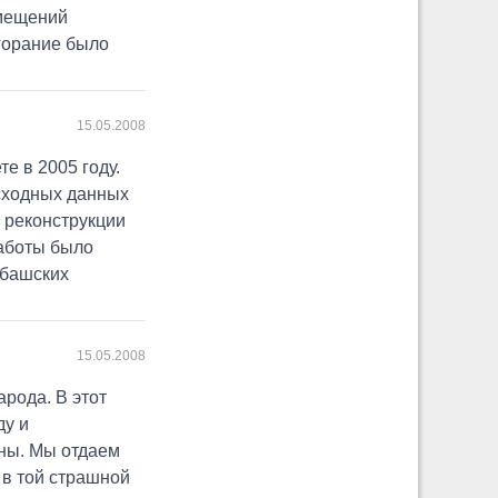
омещений
згорание было
15.05.2008
е в 2005 году.
исходных данных
 реконструкции
работы было
убашских
15.05.2008
рода. В этот
ду и
ны. Мы отдаем
в той страшной