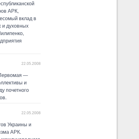
еспубликанской
ров АРК,
весомый вклад в
х и духовных
Пилипенко,
едприятия
22.05.2008
 Первомая —
оллективы и
ду почетного
ов.
22.05.2008
тов Украины и
изма АРК.