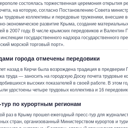
рополе состоялась торжественная церемония открытия р
очета, на которую, согласно Постановлению Совета минист
ы трудовые коллективы и передовые труженики, внесшие 
но-экономическое развитие Крыма, создание материальны
ей в 2007 году. В числе крымских передовиков и Валентин 
 инспекции государственного надзора государственного пр
ский морской торговый порт».
дами города отмечены передовики
лет назад в Керчи была возрождена традиция в предверии
ка труда — заносить на городскую Доску почета трудовые к
 добившихся высоких показателей в своей работе. В этом го
ыли удостоены четыре трудовых коллектива и 16 передовик
-тур по курортным регионам
ой раз в Крыму прошел ежегодный пресс-тур для журналис
ных стран, организованный Министерством курортов и тур