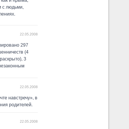
 как и Крыма,
и с людьми,
лениях.
22.05.2008
трировано 297
шенничеств (4
 раскрыто), 3
 незаконным
22.05.2008
чте навстречу», в
ения родителей.
22.05.2008