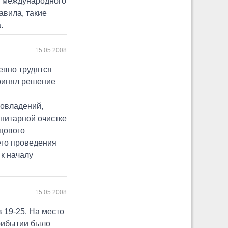
а международного
авила, такие
.
15.05.2008
евно трудятся
принял решение
мовладений,
анитарной очистке
цового
его проведения
 к началу
15.05.2008
 19-25. На место
прибытии было