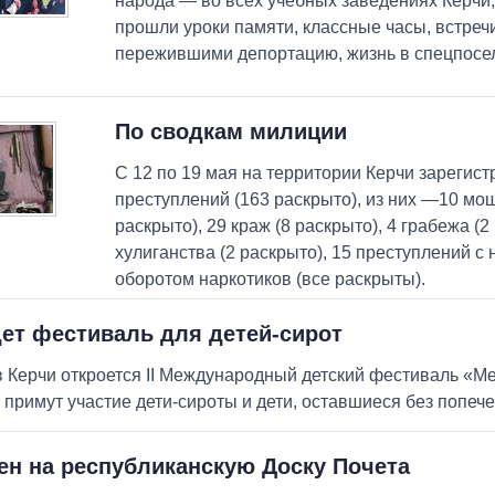
народа — во всех учебных заведениях Керчи,
прошли уроки памяти, классные часы, встреч
пережившими депортацию, жизнь в спецпосе
По сводкам милиции
С 12 по 19 мая на территории Керчи зарегис
преступлений (163 раскрыто), из них —10 мо
раскрыто), 29 краж (8 раскрыто), 4 грабежа (2
хулиганства (2 раскрыто), 15 преступлений с
оборотом наркотиков (все раскрыты).
ет фестиваль для детей-сирот
в Керчи откроется II Международный детский фестиваль «Ме
 примут участие дети-сироты и дети, оставшиеся без попеч
ен на республиканскую Доску Почета