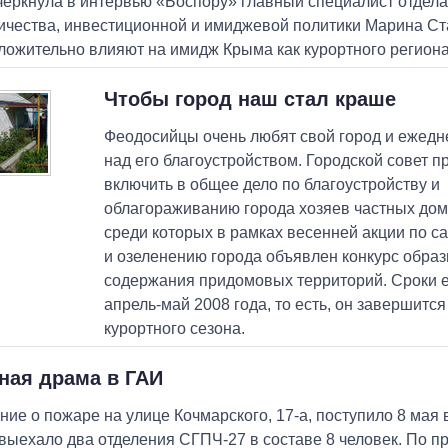
черкнула в интервью «Боспору» главный специалист отдел
ичества, инвестиционной и имиджевой политики Марина Ст
ложительно влияют на имидж Крыма как курортного региона
Чтобы город наш стал краше
Феодосийцы очень любят свой город и ежедн
над его благоустройством. Городской совет 
включить в общее дело по благоустройству и
облагораживанию города хозяев частных до
среди которых в рамках весенней акции по с
и озеленению города объявлен конкурс образ
содержания придомовых территорий. Сроки 
апрель-май 2008 года, то есть, он завершится
курортного сезона.
ная драма в ГАИ
ие о пожаре на улице Кочмарского, 17-а, поступило 8 мая в
выехало два отделения СГПЧ-27 в составе 8 человек. По 