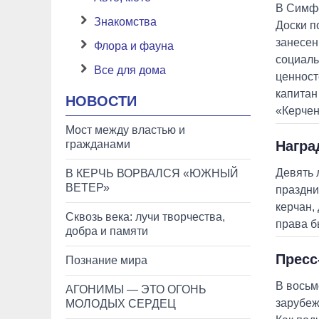
В Симфе
Знакомства
Доски п
занесен
Флора и фауна
социаль
Все для дома
ценност
капитан
НОВОСТИ
«Керчен
Мост между властью и
гражданами
Награ
Девять 
В КЕРЧЬ ВОРВАЛСЯ «ЮЖНЫЙ
ВЕТЕР»
праздни
керчан,
Сквозь века: лучи творчества,
права б
добра и памяти
Пресс
Познание мира
В восьм
АГОНИМЫ — ЭТО ОГОНЬ
зарубеж
МОЛОДЫХ СЕРДЕЦ