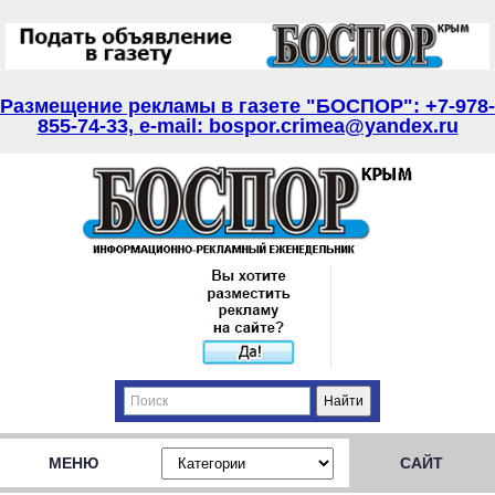
Размещение рекламы в газете "БОСПОР": +7-978-
855-74-33, e-mail: bospor.crimea@yandex.ru
МЕНЮ
САЙТ