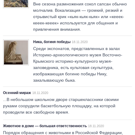
Вне сезона размножения сокол сапсан обычно
молчалив. Вокализация — громкий, резкий и
отрывистый крик «кьяк-кьяк-кьяк» или «кееек-
кееек-кееек» используется для общения и
привлечения внимания.
Ника, богиня победы
18.11.2020
Среди экспонатов, представленных в залах
Историко-археологического музея Восточно-
Крымского историко-культурного музея-
заповедника, есть культовая скульптура,
изображающая богиню победы Нику,
закалывающую быка.
Осенний мираж
18.11.2020
...В небольшом школьном дворе старшеклассники своими
руками соорудили баскетбольную площадку, на которой
проводили все свободное время.
Животное в доме — большая ответственность
18.11.2020
Порядок обращения с животными в Российской Федерации,