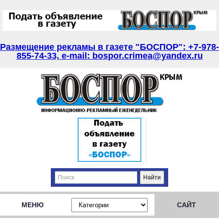
Размещение рекламы в газете "БОСПОР": +7-978-
855-74-33, e-mail: bospor.crimea@yandex.ru
МЕНЮ
САЙТ