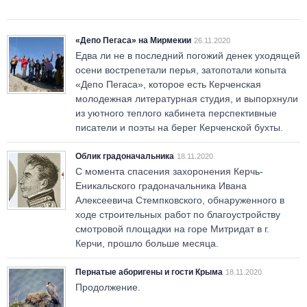
«Депо Пегаса» на Мирмекии
26.11.2020
Едва ли не в последний погожий денек уходящей
осени вострепетали перья, затопотали копыта
«Депо Пегаса», которое есть Керченская
молодежная литературная студия, и выпорхнули
из уютного теплого кабинета перспективные
писатели и поэты на берег Керченской бухты.
Облик градоначальника
18.11.2020
С момента спасения захоронения Керчь-
Еникальского градоначальника Ивана
Алексеевича Стемпковского, обнаруженного в
ходе строительных работ по благоустройству
смотровой площадки на горе Митридат в г.
Керчи, прошло больше месяца.
Пернатые аборигены и гости Крыма
18.11.2020
Продолжение.