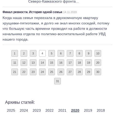
Северо-Кавказского фронта...
Финал ревности. История одной семьи
14.11.2020
Когда наша семья переехала в двухкомнатную квартиру
хрущевки-пятиэтажки, я долго не знал многих соседей, потому
что большую часть времени проводил на работе в должности
начальника отдела по политико-воспитательной работе УВД
нашего города.
1
2
3
4
5
6
7
8
9
10
11
12
13
14
15
16
17
18
19
20
21
22
23
24
25
26
27
28
29
30
31
Архивы статей:
2025
2024
2023
2022
2021
2020
2019
2018