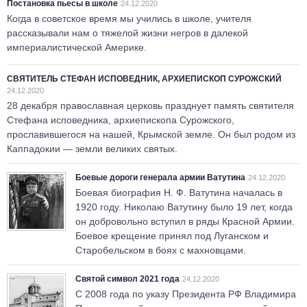
Постановка пьесы в школе
24.12.2020
Когда в советское время мы учились в школе, учителя
рассказывали нам о тяжелой жизни негров в далекой
империалистической Америке.
СВЯТИТЕЛЬ СТЕФАН ИСПОВЕДНИК, АРХИЕПИСКОП СУРОЖСКИЙ
24.12.2020
28 декабря православная церковь празднует память святителя
Стефана исповедника, архи­епископа Сурожского,
прославившегося на нашей, Крымской земле. Он был родом из
Каппадокии — земли великих святых.
Боевые дороги генерала армии Ватутина
24.12.2020
Боевая биография Н. Ф. Ватутина началась в
1920 году. Николаю Ватутину было 19 лет, когда
он добровольно вступил в ряды Красной Армии.
Боевое крещение принял под Луганском и
Старобельском в боях с махновцами.
Святой символ 2021 года
24.12.2020
С 2008 года по указу Президента РФ Владимира