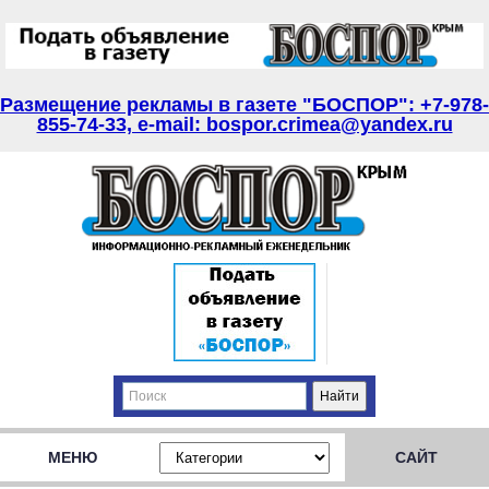
Размещение рекламы в газете "БОСПОР": +7-978-
855-74-33, e-mail: bospor.crimea@yandex.ru
МЕНЮ
САЙТ