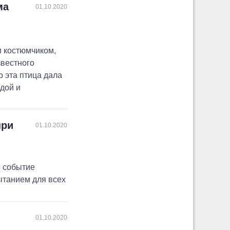
ма
01.10.2020
 костюмчиком,
звестного
о эта птица дала
дой и
при
01.10.2020
е событие
ытанием для всех
01.10.2020