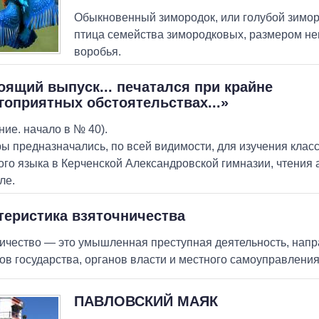
Обыкновенный зимородок, или голубой зимо
птица семейства зимородковых, размером не
воробья.
оящий выпуск... печатался при крайне
гоприятных обстоятельствах...»
ние. начало в № 40).
 предназначались, по всей видимости, для изучения клас
ого языка в Керченской Александровской гимназии, чтения 
ле.
теристика взяточничества
ичество — это умышленная преступная деятельность, нап
ов государства, органов власти и местного самоуправления
ПАВЛОВСКИЙ МАЯК