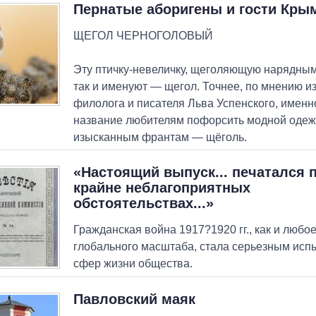
Пернатые аборигены и гости Кры
ЩЕГОЛ ЧЕРНОГОЛОВЫЙ
Эту птичку-невеличку, щеголяющую нарядным
так и именуют — щегол. Точнее, по мнению и
филолога и писателя Льва Успенского, именн
название любителям пофорсить модной одеж
изысканным франтам — щёголь.
«Настоящий выпуск... печатался 
крайне неблагоприятных
обстоятельствах...»
Гражданская война 1917?1920 гг., как и любо
глобального масштаба, стала серьезным исп
сфер жизни общества.
Павловский маяк