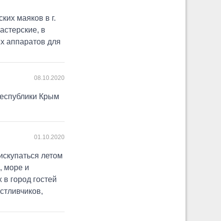
ких маяков в г.
стерские, в
х аппаратов для
08.10.2020
Республики Крым
01.10.2020
искупаться летом
, море и
в город гостей
астливчиков,