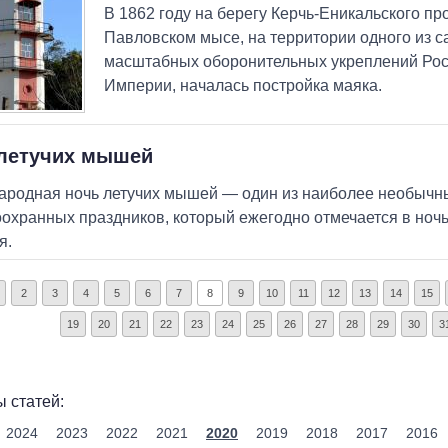
В 1862 году на берегу Керчь-Еникальского пр
Павловском мысе, на территории одного из 
масштабных оборонительных укреплений Рос
Империи, началась постройка маяка.
летучих мышей
родная ночь летучих мышей — один из наиболее необычны
охранных праздников, который ежегодно отмечается в ночь 
я.
2
3
4
5
6
7
8
9
10
11
12
13
14
15
19
20
21
22
23
24
25
26
27
28
29
30
3
 статей:
2024
2023
2022
2021
2020
2019
2018
2017
2016