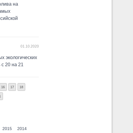
олива на
самых
сийской
01.10.2020
х экологических
с 20 на 21
16
17
18
1
2015
2014