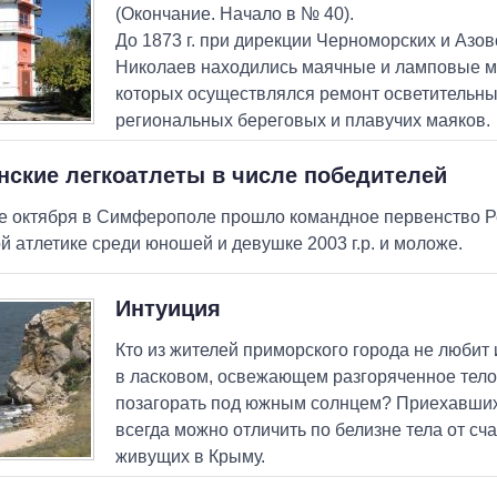
(Окончание. Начало в № 40).
До 1873 г. при дирекции Черноморских и Азовс
Николаев находились маячные и ламповые ма
которых осуществлялся ремонт осветительны
региональных береговых и плавучих маяков.
нские легкоатлеты в числе победителей
е октября в Симферополе прошло командное первенство 
ой атлетике среди юношей и девушке 2003 г.р. и моложе.
Интуиция
Кто из жителей приморского города не любит 
в ласковом, освежающем разгоряченное тело
позагорать под южным солнцем? Приехавших 
всегда можно отличить по белизне тела от сч
живущих в Крыму.