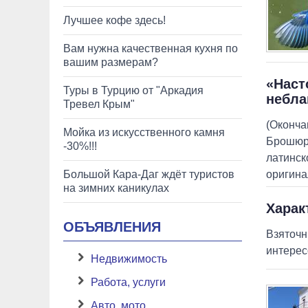
Лучшее кофе здесь!
Вам нужна качественная кухня по
вашим размерам?
«Наст
Туры в Турцию от "Аркадия
небла
Тревел Крым"
(Оконча
Мойка из искусственного камня
Брошюры
-30%!!!
латинск
Большой Кара-Даг ждёт туристов
оригина
на зимних каникулах
Харак
ОБЪЯВЛЕНИЯ
Взяточн
интерес
Недвижимость
Работа, услуги
Авто, мото