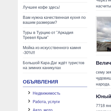
Через н
насчиты
Лучшее кофе здесь!
Вам нужна качественная кухня по
вашим размерам?
Туры в Турцию от "Аркадия
Тревел Крым"
Мойка из искусственного камня
-30%!!!
Велич
Большой Кара-Даг ждёт туристов
на зимних каникулах
сему зе
чудовищ
ОБЪЯВЛЕНИЯ
народа.
Недвижимость
Юный 
Работа, услуги
7?18 ян
Авто, мото