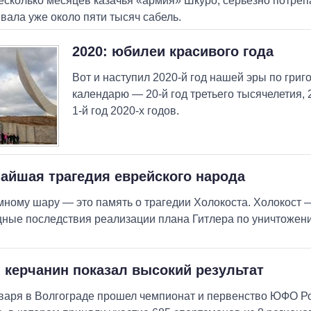
есколько месяцев казачья «армия» Шкуро, серьезно потре
вала уже около пяти тысяч сабель.
2020: юбилеи красивого года
Вот и наступил 2020-й год нашей эры по григ
календарю — 20-й год третьего тысячелетия, 2
1-й год 2020-х годов.
айшая трагедия еврейского народа
мному шару — это память о трагедии Холокоста. Холокост 
ные последствия реализации плана Гитлера по уничтожен
керчанин показал высокий результат
варя в Волгограде прошел чемпионат и первенство ЮФО Ро