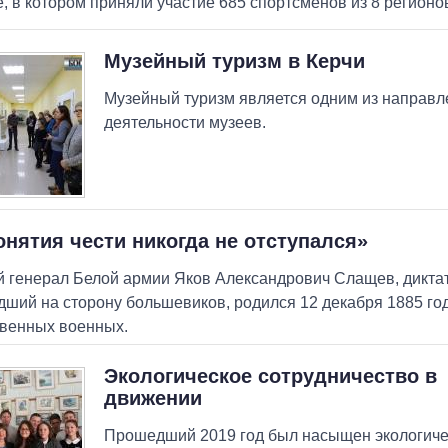
е, в котором приняли участие 685 спортсменов из 8 регионо
Музейный туризм в Керчи
Музейный туризм является одним из направл
деятельности музеев.
онятия чести никогда не отступался»
 генерал Белой армии Яков Александрович Слащев, дикта
ший на сторону большевиков, родился 12 декабря 1885 го
венных военных.
Экологическое сотрудничество в
движении
Прошедший 2019 год был насыщен экологиче