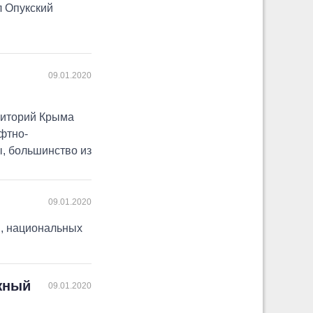
л Опукский
09.01.2020
риторий Крыма
фтно-
, большинство из
09.01.2020
в, национальных
жный
09.01.2020