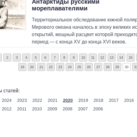
Антарктиды русскими
мореплавателями
Территориальное обследование южной поляр
Мирового океана началось в эпоху великих и
открытий, мощный расцвет которой приходитс
период — с конца XV до конца XVI веков.
2
3
4
5
6
7
8
9
10
11
12
13
14
15
19
20
21
22
23
24
25
26
27
28
29
30
3
 статей:
2024
2023
2022
2021
2020
2019
2018
2017
2016
2012
2011
2010
2009
2008
2007
2006