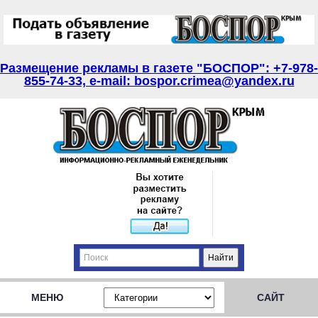
Размещение рекламы в газете "БОСПОР": +7-978-
855-74-33, e-mail: bospor.crimea@yandex.ru
МЕНЮ
САЙТ