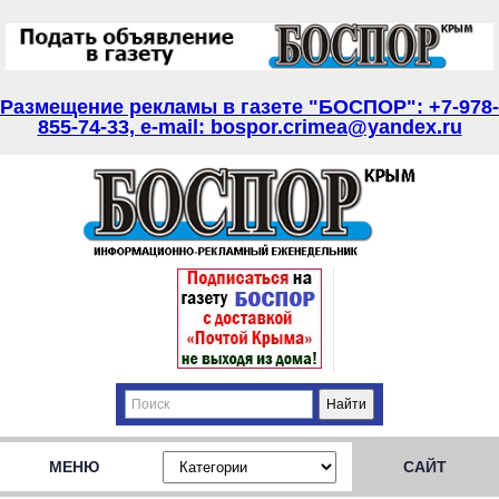
Размещение рекламы в газете "БОСПОР": +7-978-
855-74-33, e-mail: bospor.crimea@yandex.ru
МЕНЮ
САЙТ