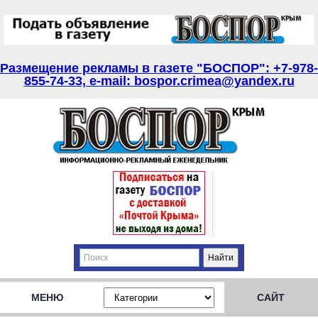
Размещение рекламы в газете "БОСПОР": +7-978-
855-74-33, e-mail: bospor.crimea@yandex.ru
МЕНЮ
САЙТ