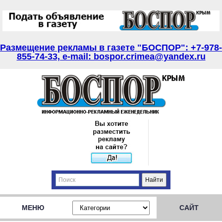
Размещение рекламы в газете "БОСПОР": +7-978-
855-74-33, e-mail: bospor.crimea@yandex.ru
МЕНЮ
САЙТ