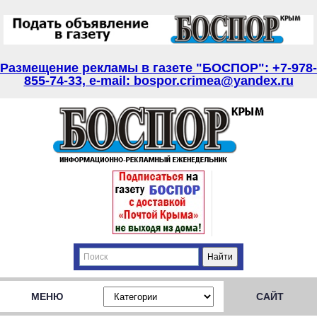
Размещение рекламы в газете "БОСПОР": +7-978-
855-74-33, e-mail: bospor.crimea@yandex.ru
МЕНЮ
САЙТ