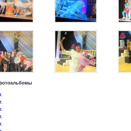
фотоальбомы
г.
г.
г.
г.
г.