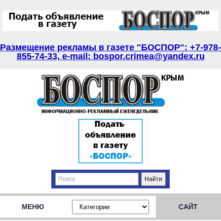
Размещение рекламы в газете "БОСПОР": +7-978-
855-74-33, e-mail: bospor.crimea@yandex.ru
МЕНЮ
САЙТ