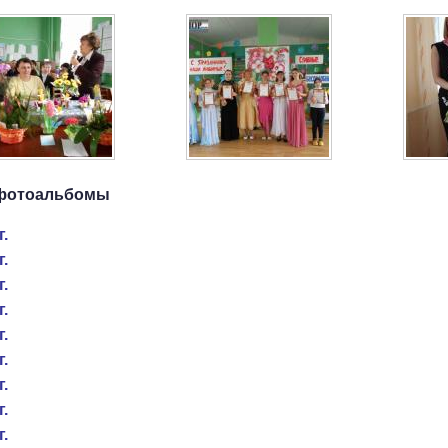
фотоальбомы
г.
г.
г.
г.
г.
г.
г.
г.
г.