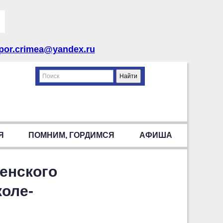
por.crimea@yandex.ru
Я
ПОМНИМ, ГОРДИМСЯ
АФИША
енского
коле-