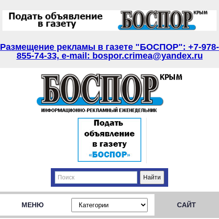
Размещение рекламы в газете "БОСПОР": +7-978-
855-74-33, e-mail: bospor.crimea@yandex.ru
МЕНЮ
САЙТ