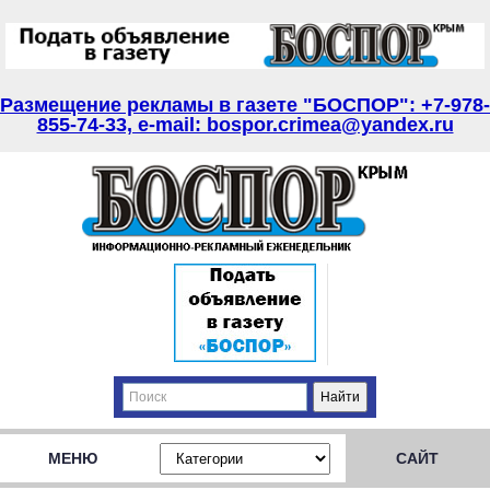
Размещение рекламы в газете "БОСПОР": +7-978-
855-74-33, e-mail: bospor.crimea@yandex.ru
МЕНЮ
САЙТ