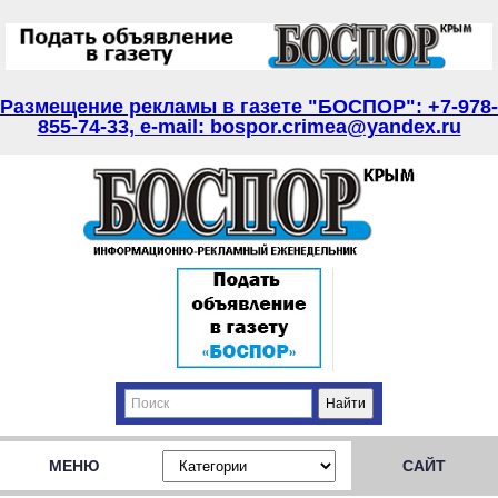
Размещение рекламы в газете "БОСПОР": +7-978-
855-74-33, e-mail: bospor.crimea@yandex.ru
МЕНЮ
САЙТ