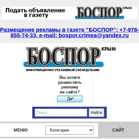
Размещение рекламы в газете "БОСПОР": +7-978-
855-74-33, e-mail: bospor.crimea@yandex.ru
МЕНЮ
САЙТ