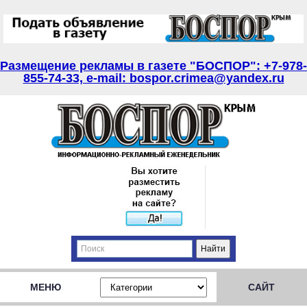
Размещение рекламы в газете "БОСПОР": +7-978-
855-74-33, e-mail: bospor.crimea@yandex.ru
МЕНЮ
САЙТ