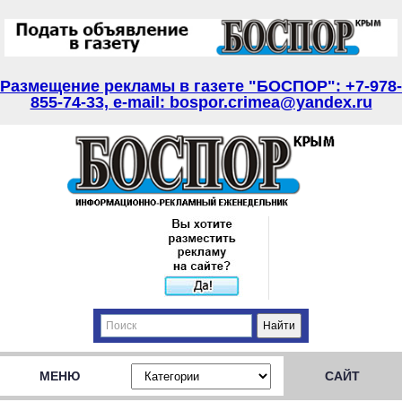
Размещение рекламы в газете "БОСПОР": +7-978-
855-74-33, e-mail: bospor.crimea@yandex.ru
МЕНЮ
САЙТ