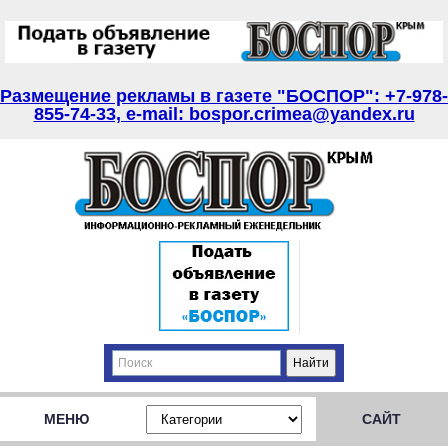
Размещение рекламы в газете "БОСПОР": +7-978-
855-74-33, e-mail: bospor.crimea@yandex.ru
МЕНЮ
САЙТ