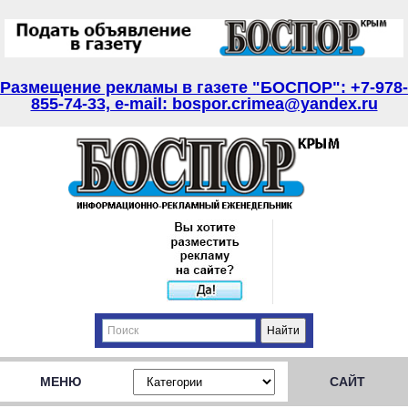
Размещение рекламы в газете "БОСПОР": +7-978-
855-74-33, e-mail: bospor.crimea@yandex.ru
МЕНЮ
САЙТ