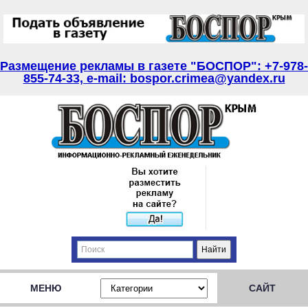
Размещение рекламы в газете "БОСПОР": +7-978-
855-74-33, e-mail: bospor.crimea@yandex.ru
МЕНЮ
САЙТ