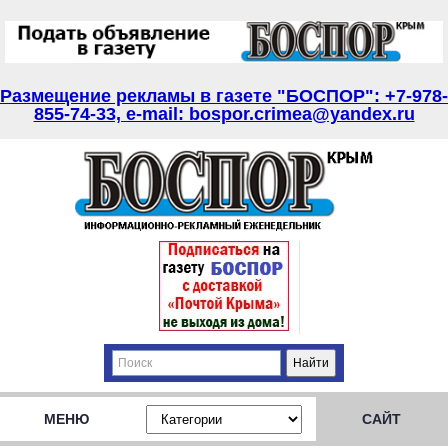
Размещение рекламы в газете "БОСПОР": +7-978-
855-74-33, e-mail: bospor.crimea@yandex.ru
МЕНЮ
САЙТ