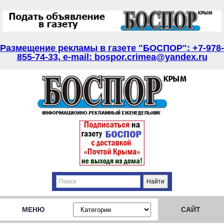
Размещение рекламы в газете "БОСПОР": +7-978-
855-74-33, e-mail: bospor.crimea@yandex.ru
МЕНЮ
САЙТ