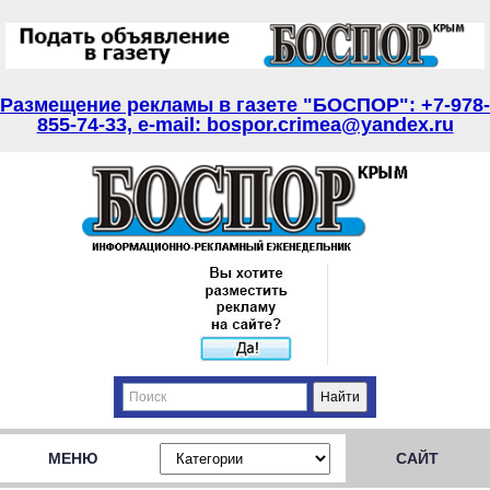
Размещение рекламы в газете "БОСПОР": +7-978-
855-74-33, e-mail: bospor.crimea@yandex.ru
МЕНЮ
САЙТ