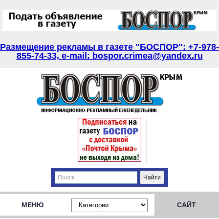
Размещение рекламы в газете "БОСПОР": +7-978-
855-74-33, e-mail: bospor.crimea@yandex.ru
МЕНЮ
САЙТ