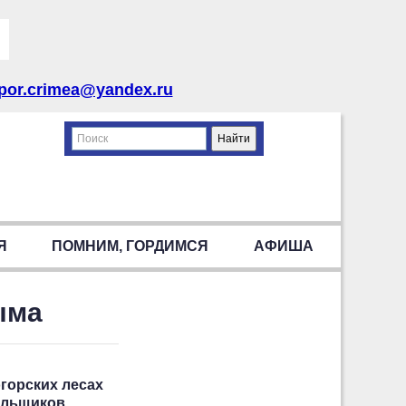
por.crimea@yandex.ru
Я
ПОМНИМ, ГОРДИМСЯ
АФИША
ыма
горских лесах
польщиков