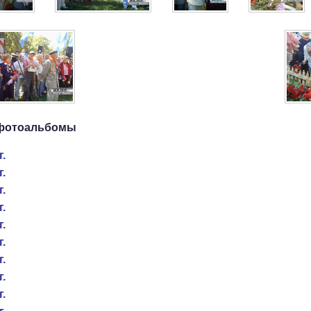
фотоальбомы
г.
г.
г.
г.
г.
г.
г.
г.
г.