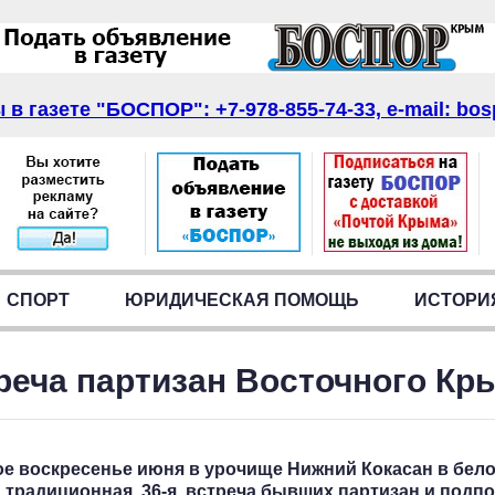
в газете "БОСПОР": +7-978-855-74-33, e-mail: bos
СПОРТ
ЮРИДИЧЕСКАЯ ПОМОЩЬ
ИСТОРИ
реча партизан Восточного Кр
ое воскресенье июня в урочище Нижний Кокасан в бело
 традиционная, 36-я, встреча бывших партизан и под