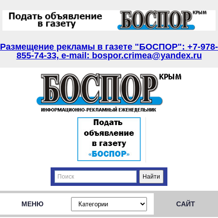
Размещение рекламы в газете "БОСПОР": +7-978-
855-74-33, e-mail: bospor.crimea@yandex.ru
МЕНЮ
САЙТ