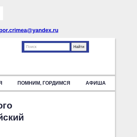
por.crimea@yandex.ru
Я
ПОМНИМ, ГОРДИМСЯ
АФИША
ого
йский