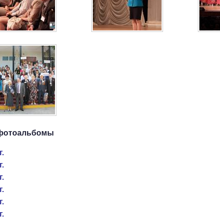
фотоальбомы
г.
г.
г.
г.
г.
г.