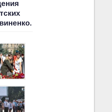
дения
тских
виненко.