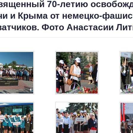
вященный 70-летию освобож
чи и Крыма от немецко-фашис
ватчиков. Фото Анастасии Лит